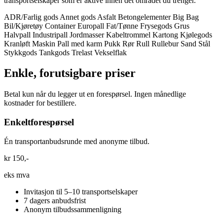
transportselskaper som er aktive innen det området du trenger.
ADR/Farlig gods
Annet gods
Asfalt
Betongelementer
Big Bag
Bil/Kjøretøy
Container
Europall
Fat/Tønne
Frysegods
Grus
Halvpall
Industripall
Jordmasser
Kabeltrommel
Kartong
Kjølegods
Kranløft
Maskin
Pall med karm
Pukk
Rør
Rull
Rullebur
Sand
Stål
Stykkgods
Tankgods
Trelast
Vekselflak
Enkle, forutsigbare priser
Betal kun når du legger ut en forespørsel. Ingen månedlige
kostnader for bestillere.
Enkeltforespørsel
Én transportanbudsrunde med anonyme tilbud.
kr 150,-
eks mva
Invitasjon til 5–10 transportselskaper
7 dagers anbudsfrist
Anonym tilbudssammenligning