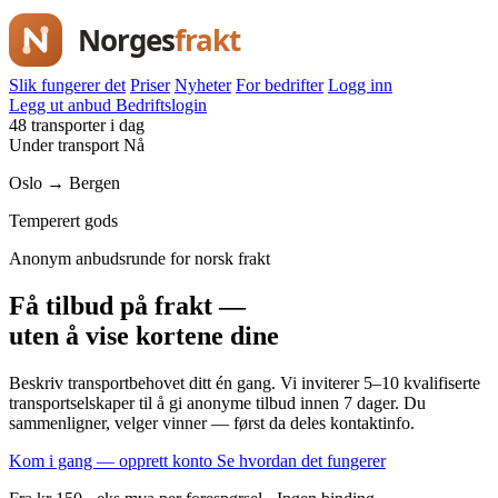
Slik fungerer det
Priser
Nyheter
For bedrifter
Logg inn
Legg ut anbud
Bedriftslogin
48 transporter i dag
Under transport
Nå
Oslo → Bergen
Temperert gods
Anonym anbudsrunde for norsk frakt
Få tilbud på frakt —
uten å vise kortene dine
Beskriv transportbehovet ditt én gang. Vi inviterer 5–10 kvalifiserte
transportselskaper til å gi anonyme tilbud innen 7 dager. Du
sammenligner, velger vinner — først da deles kontaktinfo.
Kom i gang — opprett konto
Se hvordan det fungerer